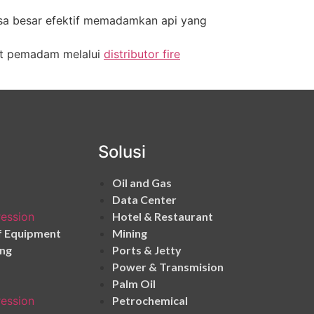
usa besar efektif memadamkan api yang
kat pemadam melalui
distributor fire
Solusi
Oil and Gas
Data Center
ression
Hotel & Restaurant
f Equipment
Mining
ing
Ports & Jetty
Power & Transmision
Palm Oil
ression
Petrochemical