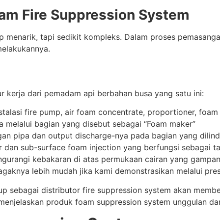
am Fire Suppression System
p menarik, tapi sedikit kompleks. Dalam proses pemasang
melakukannya.
ur kerja dari pemadam api berbahan busa yang satu ini:
stalasi fire pump, air foam concentrate, proportioner, foa
sa melalui bagian yang disebut sebagai “Foam maker”
ingan pipa dan output discharge-nya pada bagian yang dilind
r dan sub-surface foam injection yang berfungsi sebagai 
engurangi kebakaran di atas permukaan cairan yang gampa
agaknya lebih mudah jika kami demonstrasikan melalui pre
oup sebagai distributor fire suppression system akan memb
menjelaskan produk foam suppression system unggulan dari