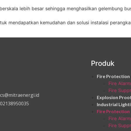
 berskala lebih besar sehingga menghasilkan gelembung b
ntuk mendapatkan kemudahan dan solusi instalasi perang
Produk
Fire Protection
Fire Alarm
Fire Supp
cs@mitraenergi.id
Explosion Proo
02138950035
Industrial Light
Fire Protection
Fire Alarm
Fire Supp