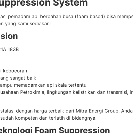
Suppression System
alasi pemadam api berbahan busa (foam based) bisa memp
ion yang kami sediakan:
ssion
21A 183B
ri kebocoran
yang sangat baik
mampu memadamkan api skala tertentu
ahaan Petrokimia, lingkungan kelistrikan dan transmisi, i
stalasi dengan harga terbaik dari Mitra Energi Group. And
 sudah kompeten dan terlatih di bidangnya.
knologi Foam Suppression